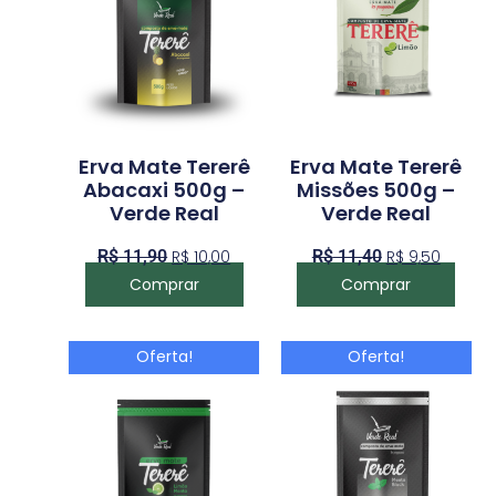
Erva Mate Tererê
Erva Mate Tererê
Abacaxi 500g –
Missões 500g –
Verde Real
Verde Real
R$
11,90
R$
10,00
R$
11,40
R$
9,50
Comprar
Comprar
Oferta!
Oferta!