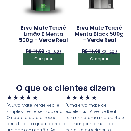
Erva Mate Tererê
Erva Mate Tererê
Limão E Menta
Menta Black 500g
500g – Verde Real
– Verde Real
R$
11,90
R$
10,00
R$
11,90
R$
10,00
Comprar
Comprar
O que os clientes dizem
★
★
★
★
★
★
★
★
★
★
"A Erva Mate Verde Real é
"Uma erva mate de
simplesmente sensacional!
excelência! A Verde Real
O sabor é puro e fresco,
tem um aroma marcante e
perfeito para quem aprecia
o amargor na medida
um bom chimarrão. As
certa. Já experimentei