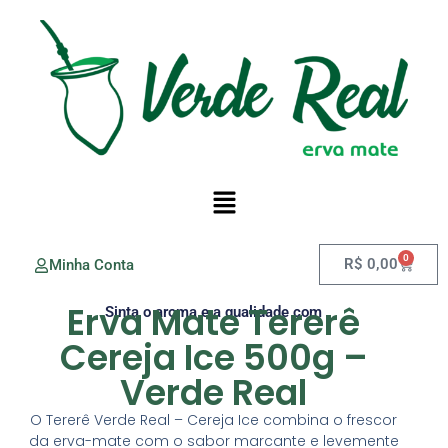
0
R$
0,00
Minha Conta
Erva Mate Tererê
Sinta o aroma e a qualidade com
Cereja Ice 500g –
Verde Real
O Tererê Verde Real – Cereja Ice combina o frescor
da erva-mate com o sabor marcante e levemente